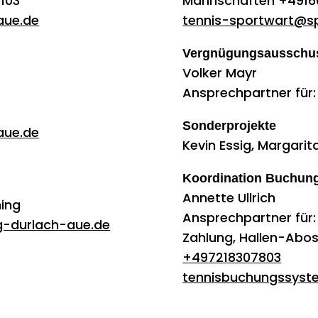
103
Mannschaften +4916
aue.de
tennis-sportwart@s
Vergnügungsausschu
Volker Mayr
Ansprechpartner für
Sonderprojekte
aue.de
Kevin Essig, Margari
Koordination Buchun
Annette Ullrich
ning
Ansprechpartner für
-durlach-aue.de
Zahlung, Hallen-Abo
+497218307803
tennisbuchungssys