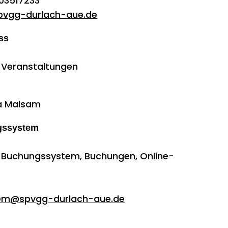
03517233
pvgg-durlach-aue.de
ss
: Veranstaltungen
ta Malsam
gssystem
: Buchungssystem, Buchungen, Online-
s
tem@spvgg-durlach-aue.de