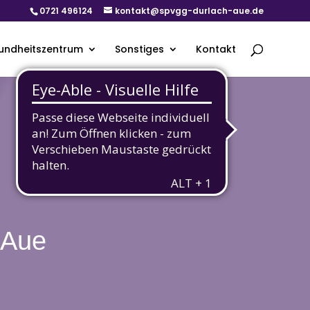
0721 496124
kontakt@spvgg-durlach-aue.de
undheitszentrum
Sonstiges
Kontakt
-Aue