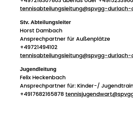
+497218307803 abends oder +4915233960
tennisabteilungsleitung@spvgg-durlach-
Stv. Abteilungsleiter
Horst Dambach
Ansprechpartner für Außenplätze
+49721494102
tennisabteilungsleitung@spvgg-durlach-
Jugendleitung
Felix Heckenbach
Ansprechpartner für: Kinder-/ Jugendtrai
+4917682165878
tennisjugendwart@spvgg