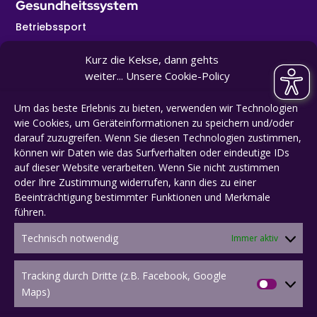
Gesundheitssystem
Betriebssport
Kurse
Kurz die Kekse, dann gehts
Personaltraining
weiter... Unsere Cookie-Policy
Kontakt
Um das beste Erlebnis zu bieten, verwenden wir Technologien
wie Cookies, um Geräteinformationen zu speichern und/oder
E-Mail:
kontakt@spvgg-durlach-aue.de
darauf zuzugreifen. Wenn Sie diesen Technologien zustimmen,
Tel:
0721 496124
können wir Daten wie das Surfverhalten oder eindeutige IDs
auf dieser Website verarbeiten. Wenn Sie nicht zustimmen
oder Ihre Zustimmung widerrufen, kann dies zu einer
Beeinträchtigung bestimmter Funktionen und Merkmale
führen.
Technisch notwendig
Immer aktiv
© SpVgg 1910 Durlach-Aue e.V.
Tracking durch Dritte (z.B. Facebook, Google
Impressum
Tracking
Maps)
durch