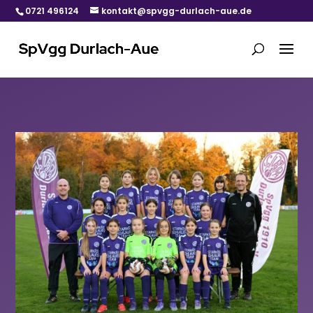
0721 496124
kontakt@spvgg-durlach-aue.de